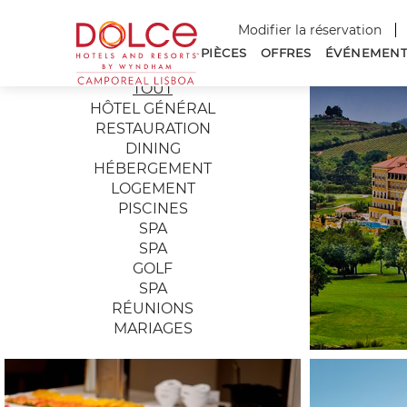
Dolce
Modifier la réservation
Hotels
PIÈCES
OFFRES
ÉVÉNEMENT
and
Photos
TOUT
Resorts
HÔTEL GÉNÉRAL
Camporeal
RESTAURATION
Lisboa
DINING
HÉBERGEMENT
LOGEMENT
PISCINES
SPA
SPA
GOLF
SPA
RÉUNIONS
MARIAGES