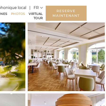
Language
phonique local
RESERVE
INES
PHOTOS
VIRTUAL
MAINTENANT
TOUR