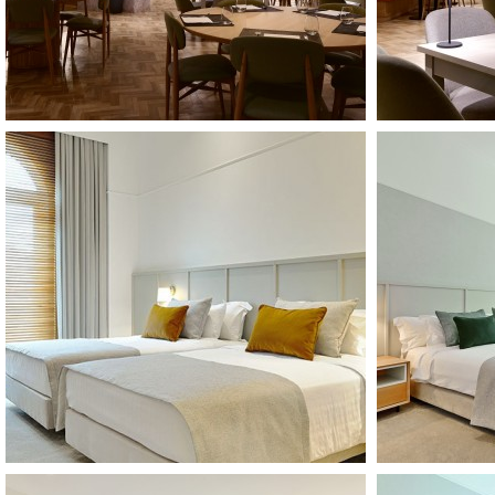
éservation
FAITES VOTRE
AOÛT
2026
DI
LU
MA
ME
JE
VE
SA
1
2
3
4
5
6
7
8
9
10
11
12
13
14
15