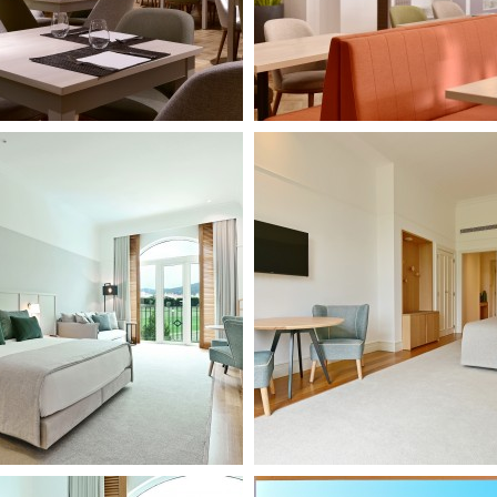
SEPTEMBRE
2026
DI
LU
MA
ME
JE
VE
SA
1
2
3
4
5
6
7
8
9
10
11
12
13
14
15
16
17
18
19