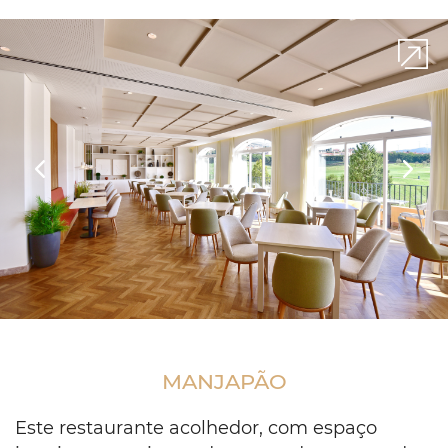
screen
Previous
Next
dcr
manjapao
dia
MANJAPÃO
5
Este restaurante acolhedor, com espaço