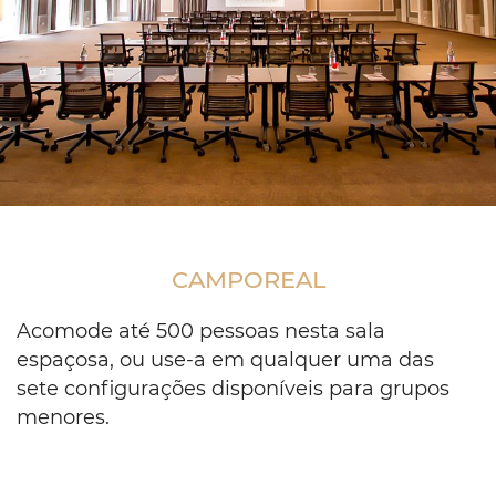
Meeting
room
setup
CAMPOREAL
classroom
style
with
Acomode até 500 pessoas nesta sala
black
espaçosa, ou use-a em qualquer uma das
chairs
sete configurações disponíveis para grupos
menores.