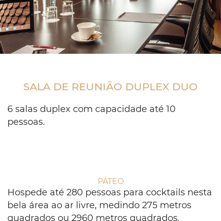
brown
table
overlooking
SALA DE REUNIÃO DUPLEX DUO
window
with
brown
6 salas duplex com capacidade até 10
drapes
pessoas.
PÁTEO
Hospede até 280 pessoas para cocktails nesta
bela área ao ar livre, medindo 275 metros
quadrados ou 2960 metros quadrados.