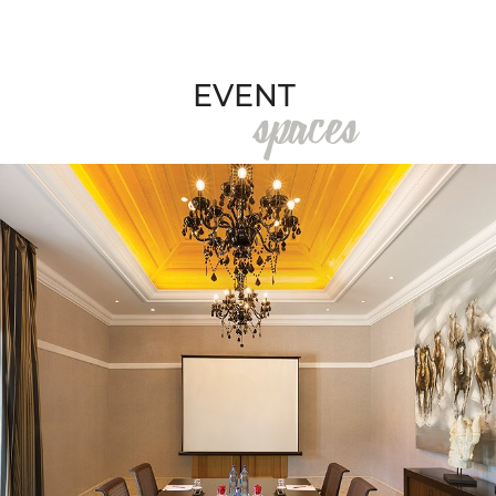
spaces
EVENT