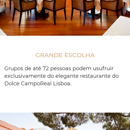
Event
space
setup
GRANDE ESCOLHA
with
small
square
Grupos de até 72 pessoas podem usufruir
tables
exclusivamente do elegante restaurante do
for
Dolce CampoReal Lisboa.
2