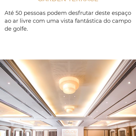
with
tables
Até 50 pessoas podem desfrutar deste espaço
and
ao ar livre com uma vista fantástica do campo
chairs
de golfe.
on
patio