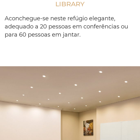
LIBRARY
set
up
in
Aconchegue-se neste refúgio elegante,
a
adequado a 20 pessoas em conferências ou
u
para 60 pessoas em jantar.
shape
and
facing
a
projector
screen