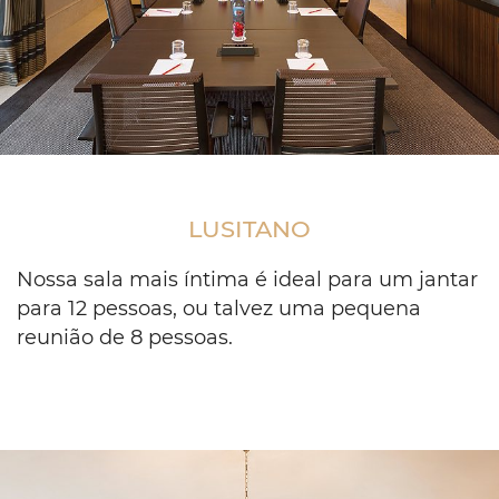
Meeting
room
with
LUSITANO
wooden
table
setup
Nossa sala mais íntima é ideal para um jantar
and
para 12 pessoas, ou talvez uma pequena
projector
reunião de 8 pessoas.
screen
on
the
wall