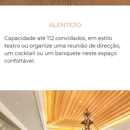
Meeting
room
setup
ALENTEJO
with
small
table
Capacidade até 112 convidados, em estilo
groups
teatro ou organize uma reunião de direcção,
of
um cocktail ou um banquete neste espaço
6
confortável.