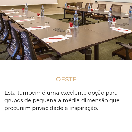
Meeting
conference
table
OESTE
set
up
in
Esta também é uma excelente opção para
a
grupos de pequena a média dimensão que
u
procuram privacidade e inspiração.
shape
and
facing
a
projector