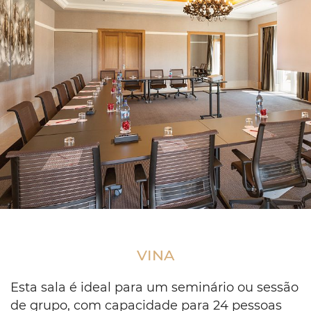
Conference
table
in
VINA
u-
shape
setup
Esta sala é ideal para um seminário ou sessão
de grupo, com capacidade para 24 pessoas