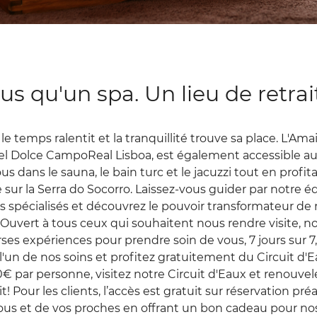
us qu'un spa. Un lieu de retrai
e temps ralentit et la tranquillité trouve sa place. L'Ama
tel Dolce CampoReal Lisboa, est également accessible a
 dans le sauna, le bain turc et le jacuzzi tout en profi
e sur la Serra do Socorro. Laissez-vous guider par notre 
 spécialisés et découvrez le pouvoir transformateur de 
Ouvert à tous ceux qui souhaitent nous rendre visite, n
ses expériences pour prendre soin de vous, 7 jours sur 7,
l'un de nos soins et profitez gratuitement du Circuit d'E
 par personne, visitez notre Circuit d'Eaux et renouvel
it! Pour les clients, l’accès est gratuit sur réservation pré
ous et de vos proches en offrant un bon cadeau pour nos