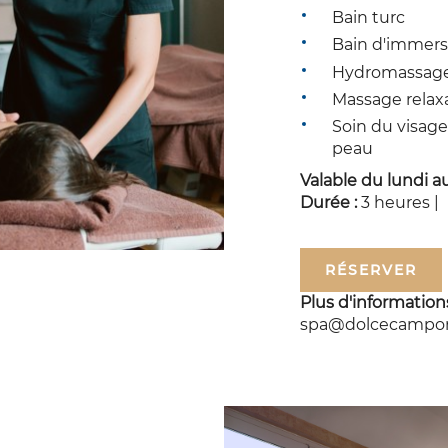
Bain turc
Bain d'immers
Hydromassage
Massage relax
Soin du visage
peau
Valable du lundi a
Durée :
3 heures |
RÉSERVER
Plus d'information
spa@dolcecampor