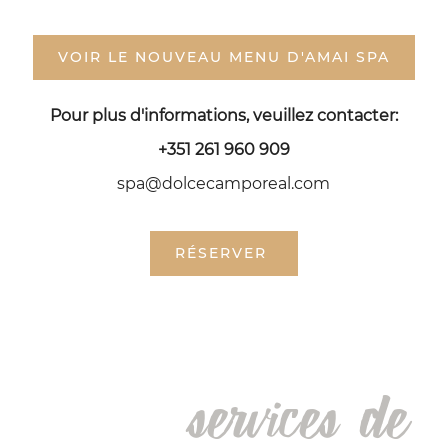
SEPTEMBRE
2026
VOIR LE NOUVEAU MENU D'AMAI SPA
DI
LU
MA
ME
JE
VE
SA
1
2
3
4
5
Pour plus d'informations, veuillez contacter:
6
7
8
9
10
11
12
+351 261 960 909
13
14
15
16
17
18
19
spa@dolcecamporeal.com
20
21
22
23
24
25
26
27
28
29
30
RÉSERVER
services de