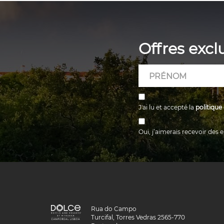
Offres excl
Hidden
prénom
Field
J'ai lu et accepté la
politique
Oui, j’aimerais recevoir des 
Dolce
Rua do Campo
Hotels
Turcifal, Torres Vedras 2565-770