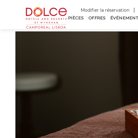
Dolce
Modifier la réservation
Hotels
PIÈCES
OFFRES
ÉVÉNEMENT
and
-->
Resorts
Camporeal
Lisboa