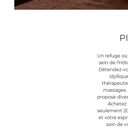
PLUS
Pl
QU'UN
SPA.
Un refuge où l
UN
sein de l'Hô
LIEU
Détendez-vous
DE
idylliqu
thérapeutes
éservation
RETRAITE.
massages. 
FAITES VOTRE
propose diver
Achetez 
seulement 20€
et votre espr
soin de v