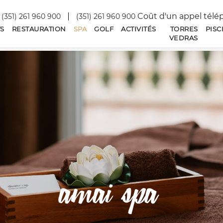
Coût d'un appel télé
(351) 261 960 900
(351) 261 960 900
S
RESTAURATION
SPA
GOLF
ACTIVITÉS
TORRES
PISC
VEDRAS
amai spa