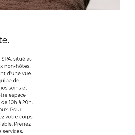
te.
i SPA, situé au
ux non-hôtes.
tant d'une vue
équipe de
nos soins et
otre espace
 de 10h à 20h.
aux. Pour
ez votre corps
alable. Prenez
ARRIVÉE
 services.