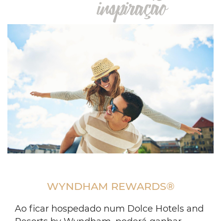
inspiração
Man
with
striped
WYNDHAM REWARDS®
shirt
carrying
a
Ao ficar hospedado num Dolce Hotels and
woman