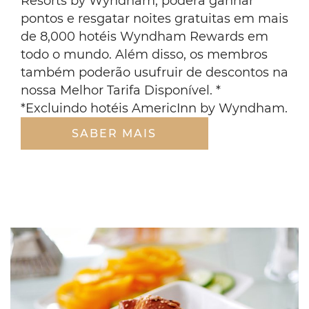
Resorts by Wyndham, poderá ganhar
on
pontos e resgatar noites gratuitas em mais
his
back
de 8,000 hotéis Wyndham Rewards em
todo o mundo. Além disso, os membros
também poderão usufruir de descontos na
nossa Melhor Tarifa Disponível. *
*Excluindo hotéis AmericInn by Wyndham.
SABER MAIS