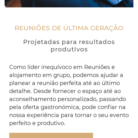
Business
people
sitting
REUNIÕES DE ÚLTIMA GERAÇÃO
in
a
row
Projetadas para resultados
clapping
produtivos
Como líder inequívoco em Reuniões e
alojamento em grupo, podemos ajudar a
planear a reunião perfeita até ao último
detalhe. Desde fornecer o espaço até ao
aconselhamento personalizado, passando
pela oferta gastronómica, pode confiar na
nossa experiência para tornar o seu evento
perfeito e produtivo.