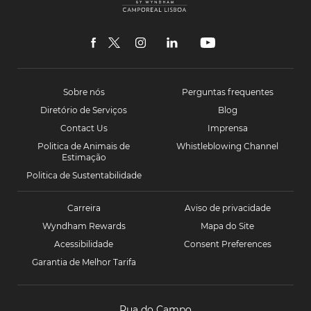
and
Resorts
Camporeal
Lisboa
facebook
twitter
instagram
linkedin
youtube
Sobre nós
Perguntas frequentes
Diretório de Serviços
Blog
Contact Us
Imprensa
Politica de Animais de
Whistleblowing Channel
Estimação
Politica de Sustentabilidade
Carreira
Aviso de privacidade
Wyndham Rewards
Mapa do Site
Acessibilidade
Consent Preferences
Garantia de Melhor Tarifa
Rua do Campo