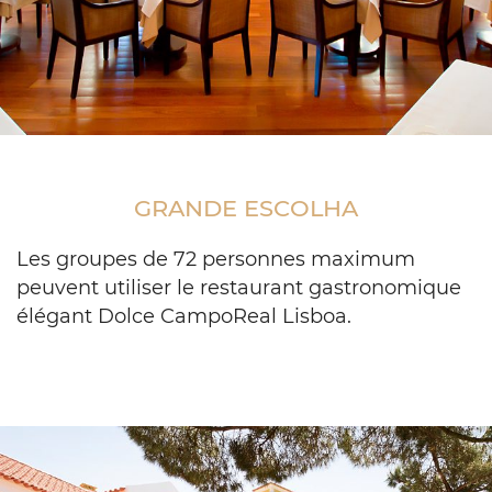
Event
space
setup
GRANDE ESCOLHA
with
small
square
Les groupes de 72 personnes maximum
tables
peuvent utiliser le restaurant gastronomique
for
élégant Dolce CampoReal Lisboa.
2