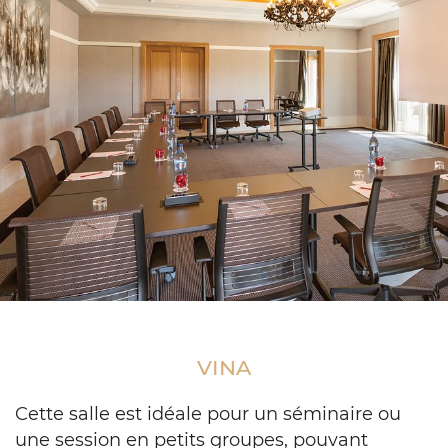
Conference
table
in
VINA
u-
shape
setup
Cette salle est idéale pour un séminaire ou
une session en petits groupes, pouvant