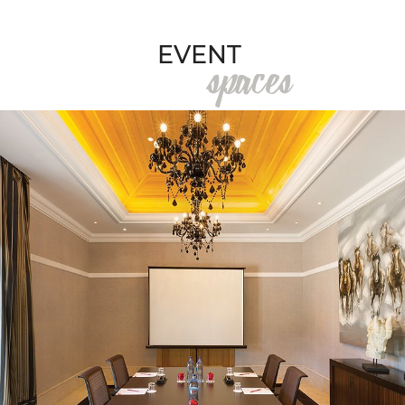
spaces
EVENT