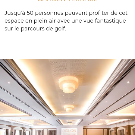
with
tables
Jusqu'à 50 personnes peuvent profiter de cet
and
espace en plein air avec une vue fantastique
chairs
sur le parcours de golf.
on
patio