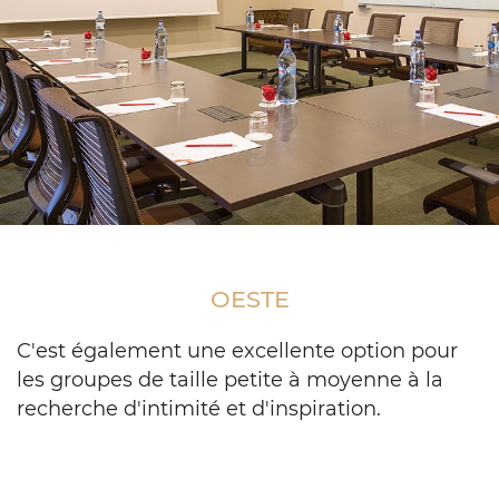
Meeting
conference
table
OESTE
set
up
in
C'est également une excellente option pour
a
les groupes de taille petite à moyenne à la
u
recherche d'intimité et d'inspiration.
shape
and
facing
a
projector