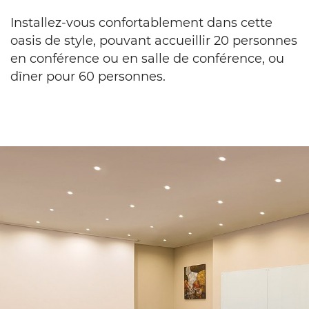
up
in
Installez-vous confortablement dans cette
a
oasis de style, pouvant accueillir 20 personnes
u
en conférence ou en salle de conférence, ou
shape
and
dîner pour 60 personnes.
facing
a
projector
screen