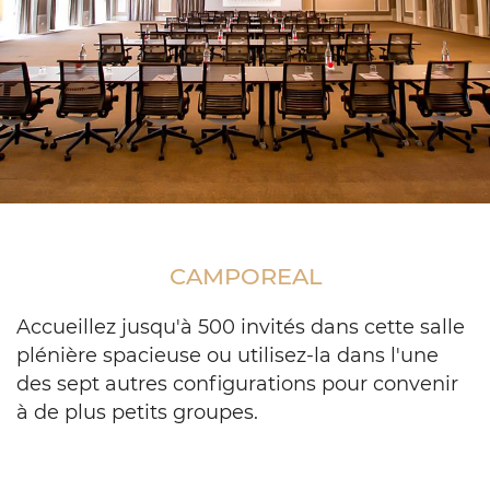
Meeting
room
setup
CAMPOREAL
classroom
style
with
Accueillez jusqu'à 500 invités dans cette salle
black
plénière spacieuse ou utilisez-la dans l'une
chairs
des sept autres configurations pour convenir
à de plus petits groupes.