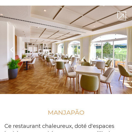
screen
Previous
Next
dcr
manjapao
dia
MANJAPÃO
5
Ce restaurant chaleureux, doté d'espaces