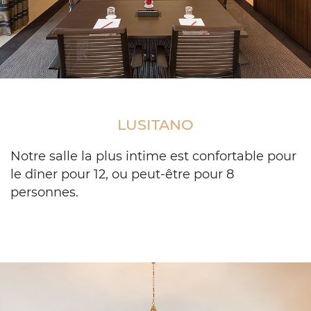
Meeting
room
with
LUSITANO
wooden
table
setup
Notre salle la plus intime est confortable pour
and
le dîner pour 12, ou peut-être pour 8
projector
personnes.
screen
on
the
wall