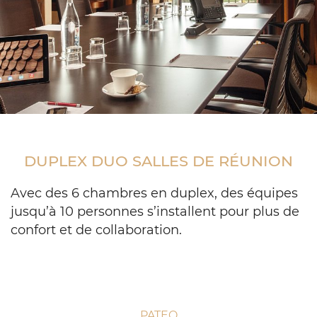
brown
table
overlooking
DUPLEX DUO SALLES DE RÉUNION
window
with
brown
Avec des 6 chambres en duplex, des équipes
drapes
jusqu’à 10 personnes s’installent pour plus de
confort et de collaboration.
PATEO