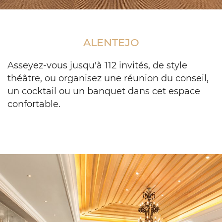
Meeting
room
setup
ALENTEJO
with
small
table
Asseyez-vous jusqu'à 112 invités, de style
groups
théâtre, ou organisez une réunion du conseil,
of
un cocktail ou un banquet dans cet espace
6
confortable.